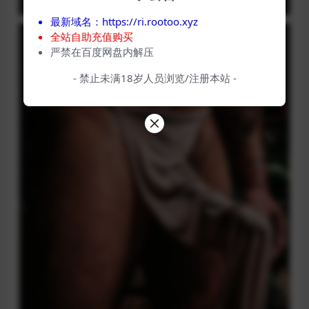
最新域名：https://ri.rootoo.xyz
全站自助充值购买
严禁在百度网盘内解压
- 禁止未满18岁人员浏览/注册本站 -