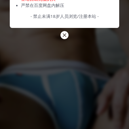
严禁在百度网盘内解压
- 禁止未满18岁人员浏览/注册本站 -