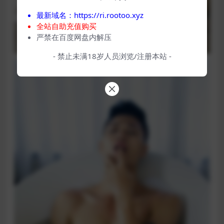
最新域名：https://ri.rootoo.xyz
全站自助充值购买
严禁在百度网盘内解压
- 禁止未满18岁人员浏览/注册本站 -