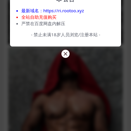
最新域名：https://ri.rootoo.xyz
全站自助充值购买
严禁在百度网盘内解压
- 禁止未满18岁人员浏览/注册本站 -