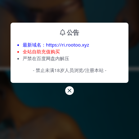
公告
最新域名：https://ri.rootoo.xyz
全站自助充值购买
严禁在百度网盘内解压
- 禁止未满18岁人员浏览/注册本站 -