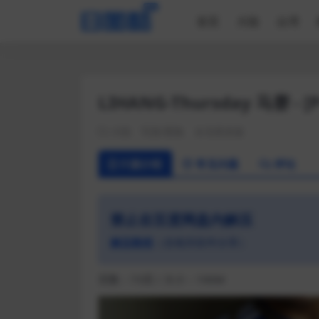
//如果用户没有登录，图片模糊掉
首页
大陆
台湾
LIHANG-Thursday 马赛 - [P
大陆
写真/图集
全见喷发版
汁源介绍
常见问题
评论
禁止在百度网盘内解压
解压教程
（含相关软件分享）
页数：73页 / 大小：190M