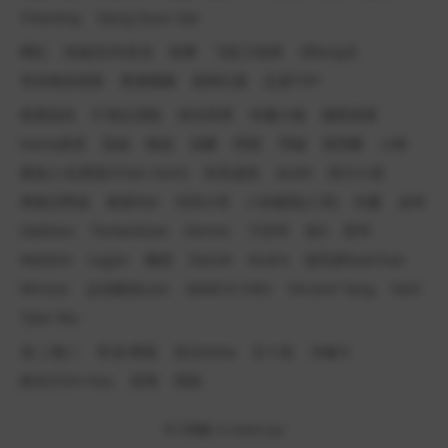
Yilianboy
Dang Quoc Dat
网红
快递员/外卖员
按摩
飞机工程师
消fang员
哥布林的洞窟
黑潮视崛
新鲜社畜
忍者TOP
夜鹿温良
吖弟过浪险
快乐风男
性瘾小狼
隔壁老黄
Kama虎虎
高战
狼叔
训豪
阿部
羽锡
海苔酥
小铁
霸道人夫(香菇/Chen Hum)
剑无虚发
ALAN
四川小虎
黑桃洨男孩
泰德Ted
冲浪小哥
八块腹肌(八哥)
刘夏
金宋
Gabbies
TantanEvan
Kenvin
卞庆华
色0
雷爷
Weibtm
Logan
懒虎
Daniel
Andre
脱毛师SeaChan
Winson
运动教练Lion
MARCH CMU
Vincent Tang
Haili
Tyler Wu
龙二/龍二
军龙/軍龍
啓太Keita
五十岚
沖修斗
陈光/Chin Kou
宏翔
翔琉
© 日图酷
ri.rootoo.xyz