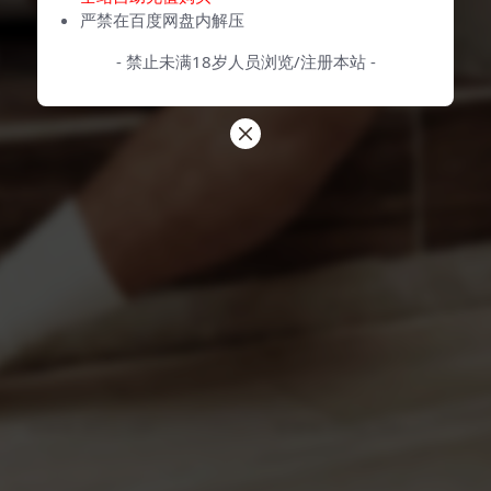
严禁在百度网盘内解压
- 禁止未满18岁人员浏览/注册本站 -